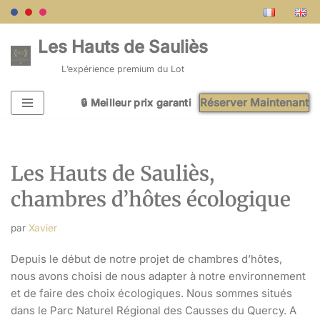
G-FQ2F2F4QSF
Aller
Les Hauts de Sauliès
au
L’expérience premium du Lot
contenu
Réserver Maintenant
🔒 Meilleur prix garanti
🔒 Meilleur prix garanti
🔒 Meilleur prix garanti
🔒 Meilleur prix garanti
🔒 Meilleur prix garanti
Les Hauts de Sauliès,
chambres d’hôtes écologique
par
Xavier
Depuis le début de notre projet de chambres d’hôtes,
nous avons choisi de nous adapter à notre environnement
et de faire des choix écologiques. Nous sommes situés
dans le Parc Naturel Régional des Causses du Quercy. A