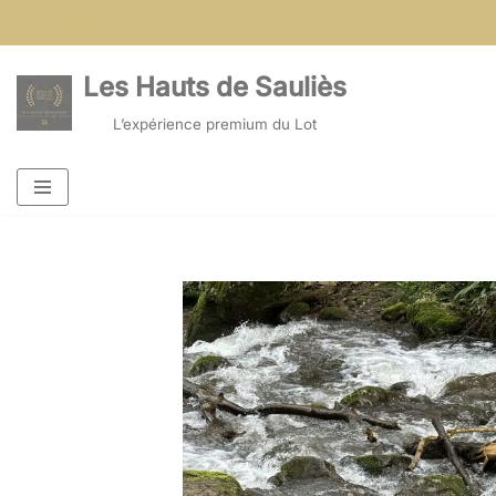
G-FQ2F2F4QSF
Aller
Les Hauts de Sauliès
au
contenu
L’expérience premium du Lot