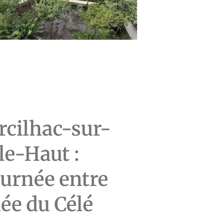
arcilhac-sur-
le-Haut :
ournée entre
lée du Célé