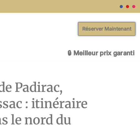
Réserver Maintenant
🔒 Meilleur prix garanti
🔒 Meilleur prix garanti
🔒 Meilleur prix garanti
🔒 Meilleur prix garanti
🔒 Meilleur prix garanti
 de Padirac,
sac : itinéraire
s le nord du