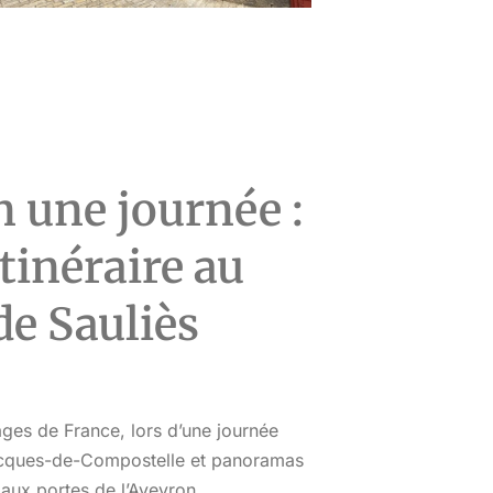
Repas : apéritif, entrée, plat et 
élaboré et raffiné, je conseille 
d’en réserver un 😋
A 30 min de saint cirq la popie
Parking dans le domaine
n une journée :
tinéraire au
de Sauliès
ges de France, lors d’une journée
acques-de-Compostelle et panoramas
aux portes de l’Aveyron.