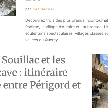
par
Cyril JANSEN
Découvrez trois des plus grands incontournab
dominiq
Padirac, le village d’Autoire et Loubressac. U
il y a 1 jour
souterrains spectaculaires, villages classés 
vallées du Quercy.
Séjour parfai
une âme , au 
 Souillac et les
arboré avec u
appréciée aux
visites nombr
ave : itinéraire
Lire la suite
L'accueil y e
repas marient
 entre Périgord et
originales et 
grand bravo à
talents de che
improvisé ge
Bref, un ense
séjour réussi.