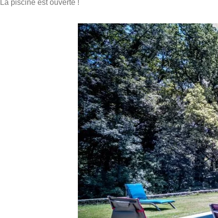
La piscine est ouverte !
Zohra et Fabien
rt
ent