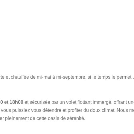
ncois
Markus
 1 mois
il y a 1 mois
e grande qualité dans un
Véronique et Cyril sont des
ceptionnel
charmants. Cette demeure 
de château évoque le pass
erte et chauffée de mi-mai à mi-septembre, si le temps le permet
l'impression de pénétrer da
château. La salle à manger
Lire la suite
tout droit sortie d'un film. Le
ont préparé était sensationn
propriété est très calme e
0 et 18h00
et sécurisée par un volet flottant immergé, offrant u
vaste jardin. Il n'y a que qu
 vous puissiez vous détendre et profiter du doux climat. Nous m
chambres d'hôtes (deux ?)
ter pleinement de cette oasis de sérénité.
(Traduit par Google,
voir l'o