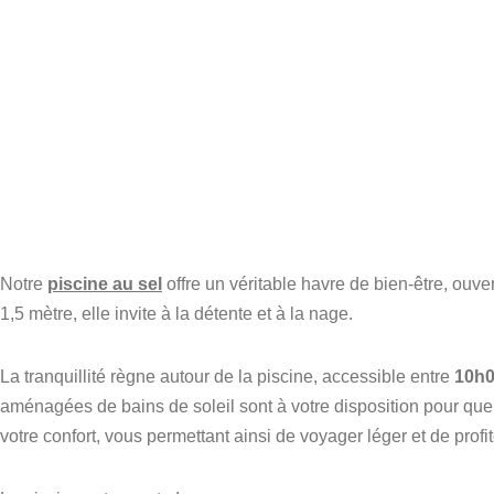
Fabien Grasdepot
Fra
il y a 1 mois
il y a
Nous avons passé un excellent séjour
Accueil d
dans la magnifique Maison d’hôtes Les
cadre ex
Hauts de Sauliès.
Notre
piscine au sel
offre un véritable havre de bien-être, ouv
Dans un cadre reposant et idyllique,
tout était parfait : l’accueil chaleureux
1,5 mètre, elle invite à la détente et à la nage.
Lire la suite
de Véronique et Cyril, leurs précieux
ns
conseils de visites de leur belle région,
les délicieux et copieux petit-déjeuners
La tranquillité règne autour de la piscine, accessible entre
10h0
ainsi que les succulents dîners, le tout
🛌
aménagées de bains de soleil sont à votre disposition pour que
concocté avec grand talent par
e
votre confort, vous permettant ainsi de voyager léger et de profi
Véronique à partir de produits frais et
locaux.
alé
Nous reviendrons avec grand plaisir !