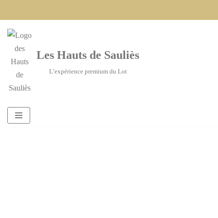
G-FQ2F2F4QSF
Aller
au
Les Hauts de Sauliès
contenu
L’expérience premium du Lot