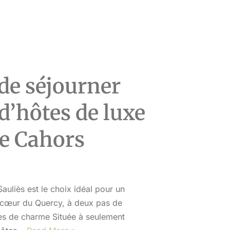
Zohra et Fabien
epas : apéritif, entrée, plat et dessert
élaboré et raffiné, je conseille vraiment
d’en réserver un 😋
A 30 min de saint cirq la popie
Parking dans le domaine
de séjourner
d’hôtes de luxe
de Cahors
uliès est le choix idéal pour un
 cœur du Quercy, à deux pas de
tes de charme Située à seulement