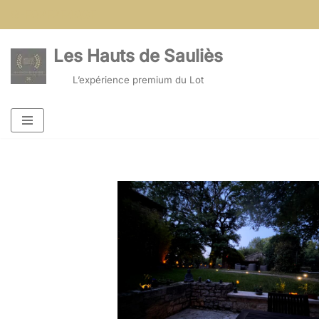
G-FQ2F2F4QSF
Aller
Les Hauts de Sauliès
au
contenu
L’expérience premium du Lot