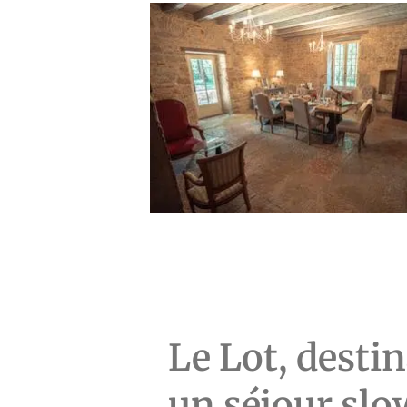
Le Lot, desti
un séjour slo