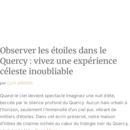
bercée par le silence profond du Quercy. Aucun halo urbain à
l’horizon, seulement l’immensité d’un ciel pur, vibrant de
milliers d’étoiles. Dans cet écrin préservé, notre maison
d’hôtes de charme nichée au cœur du triangle noir du Quercy,
vous ouvre les…
Read More »
Découvrez les merveilles
naturelles du Lot : Les plus
belles cascades et rivières pour
les amoureux de la nature
par
Cyril JANSEN
Aventurez-vous dans la magnifique région du Lot et découvrez
un véritable paradis pour les amoureux de la nature. Dans cet
article, nous vous emmenons à la découverte des merveilles