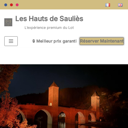
G-FQ2F2F4QSF
Aller
Les Hauts de Sauliès
au
L’expérience premium du Lot
contenu
Réserver Maintenant
🔒 Meilleur prix garanti
🔒 Meilleur prix garanti
🔒 Meilleur prix garanti
🔒 Meilleur prix garanti
🔒 Meilleur prix garanti