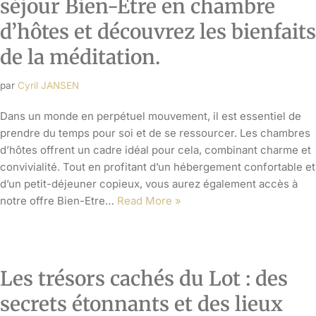
Les trésors cachés du Lot : des
secrets étonnants et des lieux
méconnus à découvrir
par
Cyril JANSEN
Vous êtes à la recherche d’évasion, de découvertes
surprenantes et de paysages époustouflants ? Ne cherchez
plus, le Lot est la destination idéale pour vous. Entre ses
villages pittoresques, ses châteaux majestueux et ses vallées
verdoyantes, cette région regorge de trésors cachés qui ne
demandent qu’à être découverts. Dans cet…
Read More »