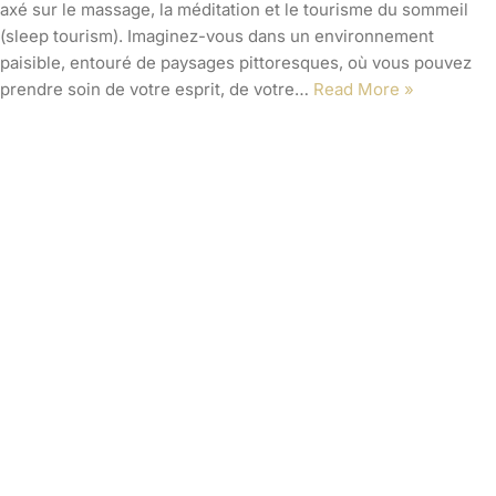
Les spécialités culinaires
incontournables du Lot : Un
festin pour les papilles
par
Cyril JANSEN
Venez découvrir les délices culinaires du Lot, une région
réputée pour sa gastronomie riche et authentique. Des truffes
aux canards et au foie gras, en passant par les célèbres
fromages de Rocamadour, l’agneau du Quercy, le porc gascon,
le safran du Quercy, la lavande, le melon et les noix du…
Read
More »