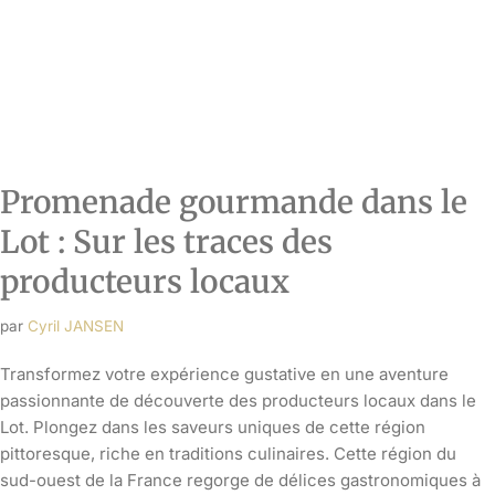
passionnante de découverte des producteurs locaux dans le
Lot. Plongez dans les saveurs uniques de cette région
pittoresque, riche en traditions culinaires. Cette région du
sud-ouest de la France regorge de délices gastronomiques à
explorer. Au cours de cette promenade gourmande, vous
marcherez…
Read More »
Détendez-vous et ressourcez-
vous lors d’un séjour bien-être
dans le Lot : Une opportunité de
découvrir les bienfaits des
massages, de la méditation et du
« sleep tourism »