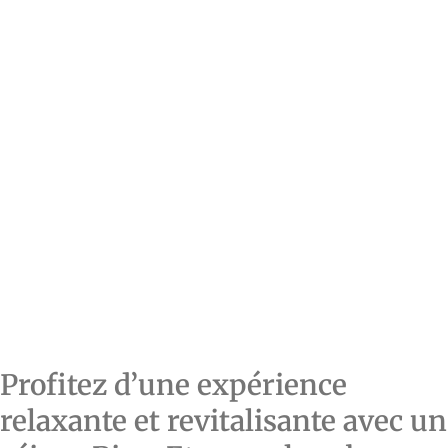
Profitez d’une expérience
relaxante et revitalisante avec un
séjour Bien-Etre en chambre
d’hôtes et découvrez les bienfaits
de la méditation.
par
Cyril JANSEN
Dans un monde en perpétuel mouvement, il est essentiel de
prendre du temps pour soi et de se ressourcer. Les chambres
d’hôtes offrent un cadre idéal pour cela, combinant charme et
convivialité. Tout en profitant d’un hébergement confortable et
d’un petit-déjeuner copieux, vous aurez également accès à
notre offre Bien-Etre…
Read More »