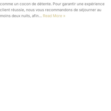
nuits ou plus, pour vous offrir une expérience client réussie.
Sommaire 1. Introduction Notre maison d’hôtes est conçue
comme un cocon de détente. Pour garantir une expérience
client réussie, nous vous recommandons de séjourner au
moins deux nuits, afin…
Read More »
Observer les étoiles dans le
Quercy : vivez une expérience
céleste inoubliable
par
Cyril JANSEN
Quand le ciel devient spectacle Imaginez une nuit d’été,