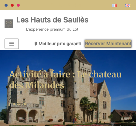
G-FQ2F2F4QSF
Aller
Les Hauts de Sauliès
au
L’expérience premium du Lot
contenu
Réserver Maintenant
🔒 Meilleur prix garanti
🔒 Meilleur prix garanti
🔒 Meilleur prix garanti
🔒 Meilleur prix garanti
🔒 Meilleur prix garanti
Activité à faire : Le chateau
des Milandes
par
Xavier